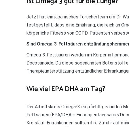
Ist Omega 3 gut für die Lunge?
Jetzt hat ein japanisches Forscherteam um Dr. W
festgestellt, dass eine Ernährung, die reich an 
körperliche Fitness von COPD-Patienten verbesse
Sind Omega-3-Fettsäuren entzündungshemme
Omega-3-Fettsäuren werden im Körper in hormonä
Docosanoide. Da diese sogenannten Botenstoffe 
Therapieunterstützung entzündlicher Erkrankungen
Wie viel EPA DHA am Tag?
Der Arbeitskreis Omega-3 empfiehlt gesunden Me
Fettsäuren (EPA/DHA = Eicosapentaensäure/Docos
Kreislauf-Erkrankungen sollten ihre Zufuhr auf m