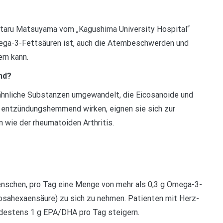
ataru Matsuyama vom „Kagushima University Hospital“
Omega-3-Fettsäuren ist, auch die Atembeschwerden und
rn kann.
nd?
hnliche Substanzen umgewandelt, die Eicosanoide und
entzündungshemmend wirken, eignen sie sich zur
 wie der rheumatoiden Arthritis.
nschen, pro Tag eine Menge von mehr als 0,3 g Omega-3-
ahexaensäure) zu sich zu nehmen. Patienten mit Herz-
indestens 1 g EPA/DHA pro Tag steigern.