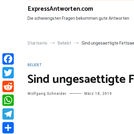
Zum
ExpressAntworten.com
Inhalt
springen
Die schwierigsten Fragen bekommen gute Antworten
Startseite
Beliebt
Sind ungesaettigte Fettsa
BELIEBT
Facebook
Sind ungesaettigte 
Twitter
Wolfgang Schneider
März 18, 2019
Reddit
WhatsApp
Telegram