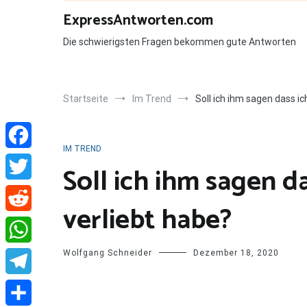
Zum
ExpressAntworten.com
Inhalt
springen
Die schwierigsten Fragen bekommen gute Antworten
Startseite
Im Trend
Soll ich ihm sagen dass ic
IM TREND
Facebook
Soll ich ihm sagen da
Twitter
verliebt habe?
Reddit
Wolfgang Schneider
Dezember 18, 2020
WhatsApp
Telegram