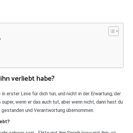
?
 ihn verliebt habe?
in erster Linie für dich tun, und nicht in der Erwartung, der
super, wenn er das auch tut, aber wenn nicht, dann hast du
len gestanden und Verantwortung übernommen.
iebt?
hr schwer sein….Flirte mit ihm.Sprich leise mit ihm, so