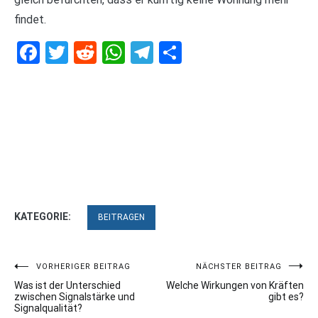
findet.
Facebook
Twitter
Reddit
WhatsApp
Telegram
Teilen
KATEGORIE:
BEITRAGEN
Beitragsnavigation
VORHERIGER BEITRAG
NÄCHSTER BEITRAG
Was ist der Unterschied
Welche Wirkungen von Kräften
zwischen Signalstärke und
gibt es?
Signalqualität?