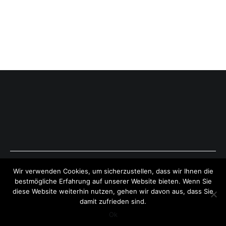
Copyright © 2026
ExpressAntworten.com
. All rights reserved.
Wir verwenden Cookies, um sicherzustellen, dass wir Ihnen die
Theme:
Cenote
by ThemeGrill. Powered by
WordPress
.
bestmögliche Erfahrung auf unserer Website bieten. Wenn Sie
diese Website weiterhin nutzen, gehen wir davon aus, dass Sie
damit zufrieden sind.
Ok