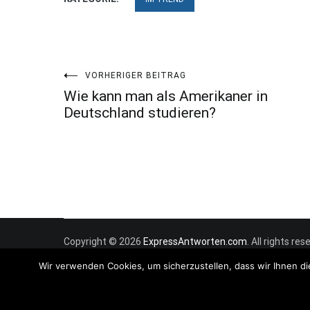
Beitragsnavigation
VORHERIGER BEITRAG
Wie kann man als Amerikaner in
Deutschland studieren?
Copyright © 2026
ExpressAntworten.com
. All rights r
Wir verwenden Cookies, um sicherzustellen, dass wir Ihnen di