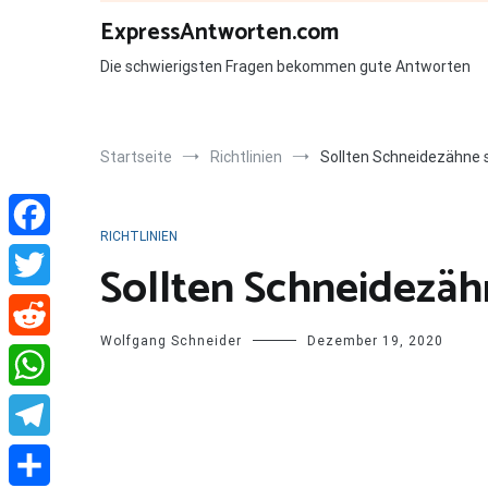
Zum
ExpressAntworten.com
Inhalt
springen
Die schwierigsten Fragen bekommen gute Antworten
Startseite
Richtlinien
Sollten Schneidezähne 
RICHTLINIEN
Facebook
Sollten Schneidezäh
Twitter
Wolfgang Schneider
Dezember 19, 2020
Reddit
WhatsApp
Telegram