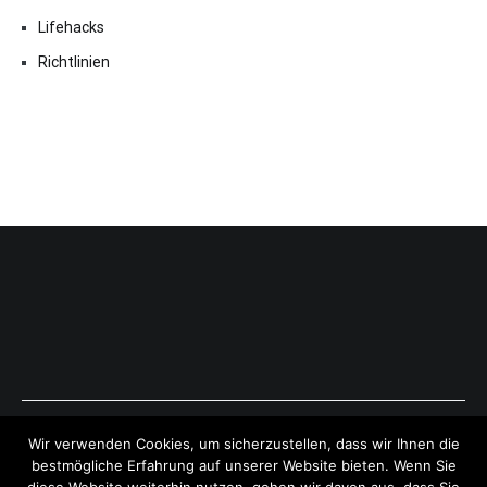
Lifehacks
Richtlinien
Copyright © 2026
ExpressAntworten.com
. All rights reserved.
Wir verwenden Cookies, um sicherzustellen, dass wir Ihnen die
Theme:
Cenote
by ThemeGrill. Powered by
WordPress
.
bestmögliche Erfahrung auf unserer Website bieten. Wenn Sie