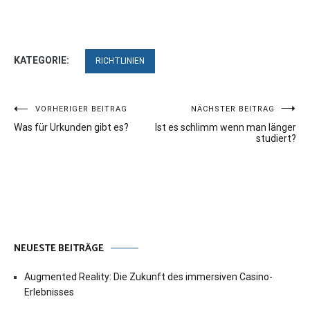
KATEGORIE:
RICHTLINIEN
Beitragsnavigation
VORHERIGER BEITRAG
NÄCHSTER BEITRAG
Was für Urkunden gibt es?
Ist es schlimm wenn man länger
studiert?
NEUESTE BEITRÄGE
Augmented Reality: Die Zukunft des immersiven Casino-
Erlebnisses