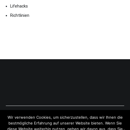
Lifehacks
Richtlinien
Copyright © 2026
ExpressAntworten.com
. All rights reserved.
Wir verwenden Cookies, um sicherzustellen, dass wir Ihnen die
Theme:
Cenote
by ThemeGrill. Powered by
WordPress
.
bestmögliche Erfahrung auf unserer Website bieten. Wenn Sie
diese Website weiterhin nutzen, gehen wir davon aus, dass Sie