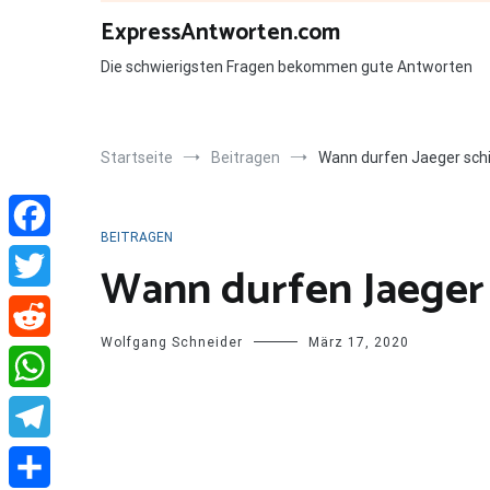
Zum
ExpressAntworten.com
Inhalt
springen
Die schwierigsten Fragen bekommen gute Antworten
Startseite
Beitragen
Wann durfen Jaeger sch
BEITRAGEN
Facebook
Wann durfen Jaeger 
Twitter
Wolfgang Schneider
März 17, 2020
Reddit
WhatsApp
Telegram