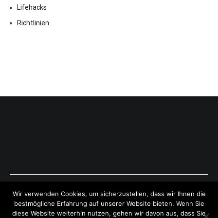
Lifehacks
Richtlinien
Copyright © 2026
ExpressAntworten.com
. All rights reserved.
Wir verwenden Cookies, um sicherzustellen, dass wir Ihnen die
Theme:
Cenote
by ThemeGrill. Powered by
WordPress
.
bestmögliche Erfahrung auf unserer Website bieten. Wenn Sie
diese Website weiterhin nutzen, gehen wir davon aus, dass Sie