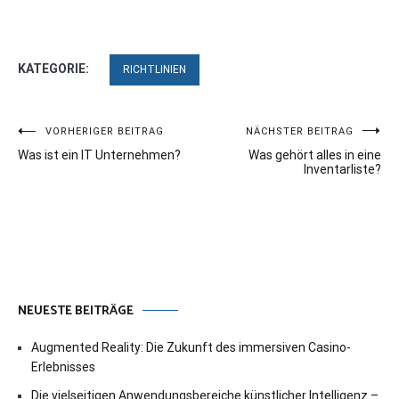
KATEGORIE:
RICHTLINIEN
Beitragsnavigation
VORHERIGER BEITRAG
NÄCHSTER BEITRAG
Was ist ein IT Unternehmen?
Was gehört alles in eine
Inventarliste?
NEUESTE BEITRÄGE
Augmented Reality: Die Zukunft des immersiven Casino-
Erlebnisses
Die vielseitigen Anwendungsbereiche künstlicher Intelligenz –