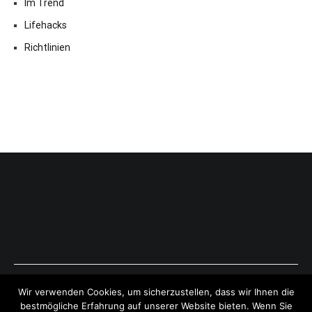
Im Trend
Lifehacks
Richtlinien
Copyright © 2026
ExpressAntworten.com
. All rights reserved.
Wir verwenden Cookies, um sicherzustellen, dass wir Ihnen die
Theme:
Cenote
by ThemeGrill. Powered by
WordPress
.
bestmögliche Erfahrung auf unserer Website bieten. Wenn Sie