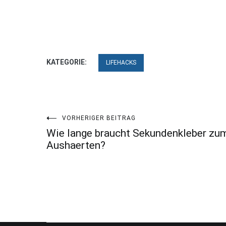
KATEGORIE:
LIFEHACKS
Beitragsnavigation
VORHERIGER BEITRAG
Wie lange braucht Sekundenkleber zu
Aushaerten?