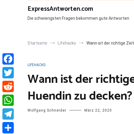
Zum
ExpressAntworten.com
Inhalt
springen
Die schwierigsten Fragen bekommen gute Antworten
Startseite
Lifehacks
Wann ist der richtige Ze
LIFEHACKS
Facebook
Wann ist der richtig
Twitter
Huendin zu decken?
Reddit
Wolfgang Schneider
März 22, 2020
WhatsApp
Telegram