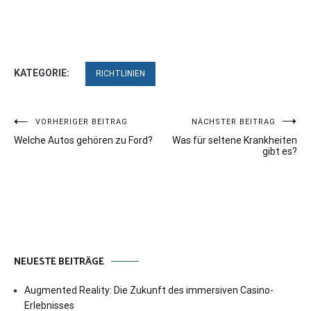
KATEGORIE:
RICHTLINIEN
Beitragsnavigation
VORHERIGER BEITRAG
NÄCHSTER BEITRAG
Welche Autos gehören zu Ford?
Was für seltene Krankheiten
gibt es?
NEUESTE BEITRÄGE
Augmented Reality: Die Zukunft des immersiven Casino-
Erlebnisses