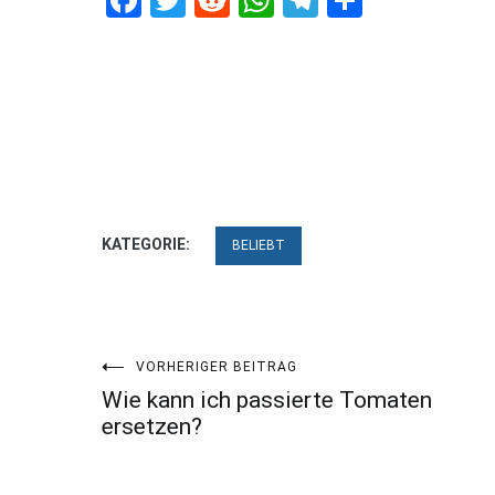
Facebook
Twitter
Reddit
WhatsApp
Telegram
Teilen
KATEGORIE:
BELIEBT
Beitragsnavigation
VORHERIGER BEITRAG
Wie kann ich passierte Tomaten
ersetzen?