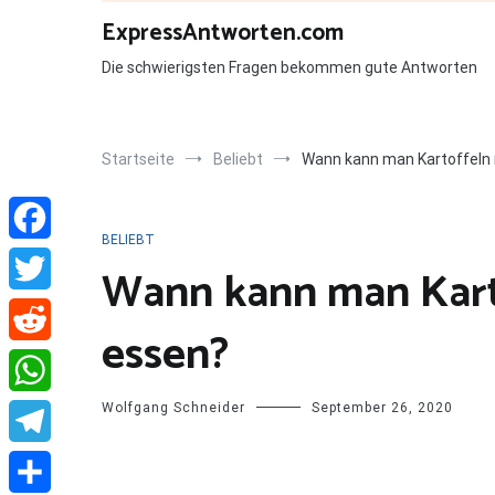
Zum
ExpressAntworten.com
Inhalt
springen
Die schwierigsten Fragen bekommen gute Antworten
Startseite
Beliebt
Wann kann man Kartoffeln 
BELIEBT
Facebook
Wann kann man Kart
Twitter
essen?
Reddit
Wolfgang Schneider
September 26, 2020
WhatsApp
Telegram