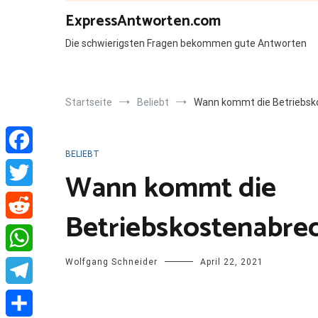
Zum
ExpressAntworten.com
Inhalt
springen
Die schwierigsten Fragen bekommen gute Antworten
Startseite
Beliebt
Wann kommt die Betriebsk
BELIEBT
Facebook
Wann kommt die
Twitter
Betriebskostenabre
Reddit
Wolfgang Schneider
April 22, 2021
WhatsApp
Telegram