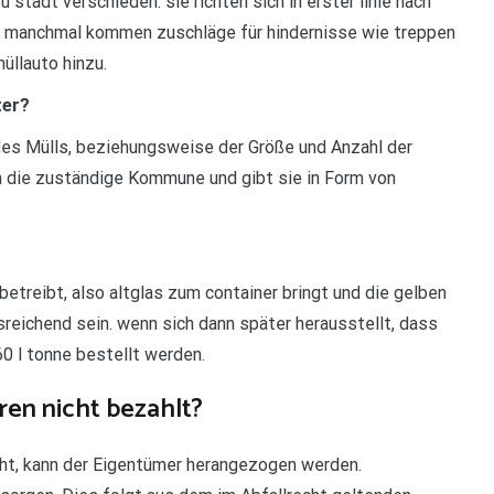
u stadt verschieden. sie richten sich in erster linie nach
ng. manchmal kommen zuschläge für hindernisse wie treppen
üllauto hinzu.
ter?
es Mülls, beziehungsweise der Größe und Anzahl der
n die zuständige Kommune und gibt sie in Form von
etreibt, also altglas zum container bringt und die gelben
usreichend sein. wenn sich dann später herausstellt, dass
60 l tonne bestellt werden.
en nicht bezahlt?
icht, kann der Eigentümer herangezogen werden.