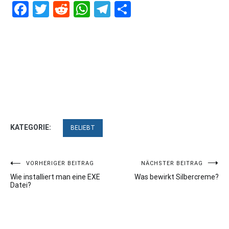
Facebook
Twitter
Reddit
WhatsApp
Telegram
Teilen
KATEGORIE:
BELIEBT
Beitragsnavigation
VORHERIGER BEITRAG
NÄCHSTER BEITRAG
Wie installiert man eine EXE
Was bewirkt Silbercreme?
Datei?