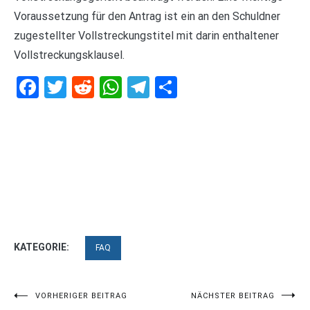
Voraussetzung für den Antrag ist ein an den Schuldner
zugestellter Vollstreckungstitel mit darin enthaltener
Vollstreckungsklausel.
Facebook
Twitter
Reddit
WhatsApp
Telegram
Teilen
KATEGORIE:
FAQ
Beitragsnavigation
VORHERIGER BEITRAG
NÄCHSTER BEITRAG