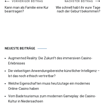
Beitragsnavigation
VORHERIGER BEITRAG
NÄCHSTER BEITRAG
Kann man als Familie eine Kur
Wie schnell habt ihr eure Tage
beantragen?
nach der Geburt bekommen?
NEUESTE BEITRÄGE
Augmented Reality: Die Zukunft des immersiven Casino-
Erlebnisses
Die vielseitigen Anwendungsbereiche künstlicher Intelligenz –
Ist das noch ethisch vertretbar?
Welche Eigenschaften muss heutzutage ein modernes
Online-Casino haben
Vom Badetourismus zum modernen Gameplay: die Casino-
Kultur in Niedersachsen