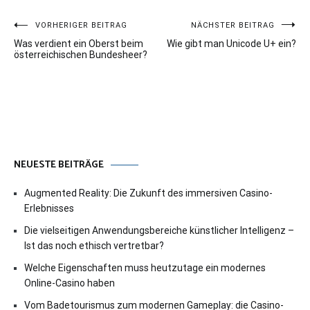
Beitragsnavigation
VORHERIGER BEITRAG
NÄCHSTER BEITRAG
Was verdient ein Oberst beim
Wie gibt man Unicode U+ ein?
österreichischen Bundesheer?
NEUESTE BEITRÄGE
Augmented Reality: Die Zukunft des immersiven Casino-
Erlebnisses
Die vielseitigen Anwendungsbereiche künstlicher Intelligenz –
Ist das noch ethisch vertretbar?
Welche Eigenschaften muss heutzutage ein modernes
Online-Casino haben
Vom Badetourismus zum modernen Gameplay: die Casino-