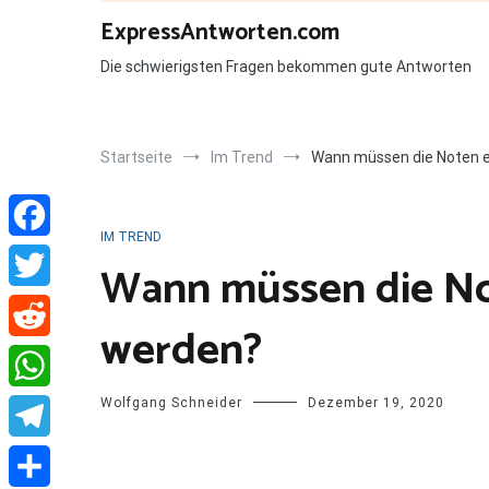
Zum
ExpressAntworten.com
Inhalt
springen
Die schwierigsten Fragen bekommen gute Antworten
Startseite
Im Trend
Wann müssen die Noten 
IM TREND
Facebook
Wann müssen die No
Twitter
werden?
Reddit
Wolfgang Schneider
Dezember 19, 2020
WhatsApp
Telegram