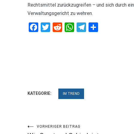
Rechtsmittel zurückzugreifen – und sich durch ei
Verwaltungsgericht zu wehren.
Facebook
Twitter
Reddit
WhatsApp
Telegram
Teilen
KATEGORIE:
IM TREND
Beitragsnavigation
VORHERIGER BEITRAG