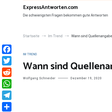
Zum
ExpressAntworten.com
Inhalt
springen
Die schwierigsten Fragen bekommen gute Antworten
Startseite
Im Trend
Wann sind Quellenangaben
IM TREND
Facebook
Wann sind Quellena
Twitter
Wolfgang Schneider
Dezember 19, 2020
Reddit
WhatsApp
Telegram