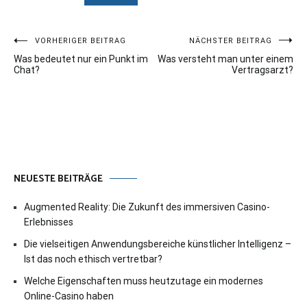
Beitragsnavigation
VORHERIGER BEITRAG
NÄCHSTER BEITRAG
Was bedeutet nur ein Punkt im
Was versteht man unter einem
Chat?
Vertragsarzt?
NEUESTE BEITRÄGE
Augmented Reality: Die Zukunft des immersiven Casino-
Erlebnisses
Die vielseitigen Anwendungsbereiche künstlicher Intelligenz –
Ist das noch ethisch vertretbar?
Welche Eigenschaften muss heutzutage ein modernes
Online-Casino haben