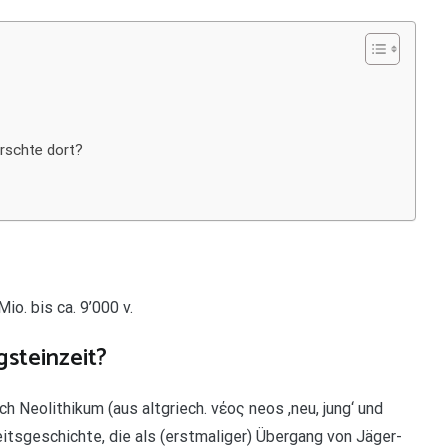
rrschte dort?
io. bis ca. 9’000 v.
gsteinzeit?
h Neolithikum (aus altgriech. νέος neos ,neu, jung‘ und
eitsgeschichte, die als (erstmaliger) Übergang von Jäger-