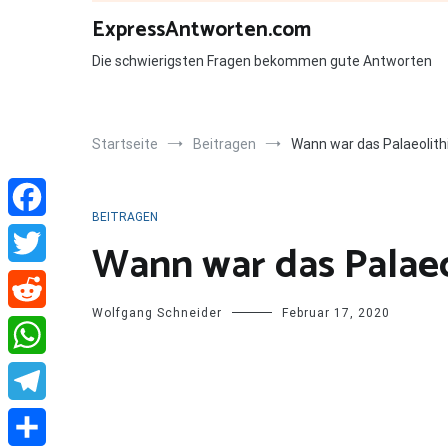
Zum
ExpressAntworten.com
Inhalt
springen
Die schwierigsten Fragen bekommen gute Antworten
Startseite
Beitragen
Wann war das Palaeolit
BEITRAGEN
Facebook
Wann war das Palae
Twitter
Wolfgang Schneider
Februar 17, 2020
Reddit
WhatsApp
Telegram