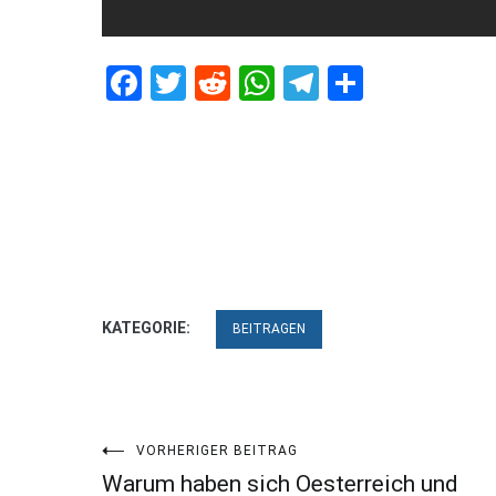
Facebook
Twitter
Reddit
WhatsApp
Telegram
Teilen
KATEGORIE:
BEITRAGEN
Beitragsnavigation
VORHERIGER BEITRAG
Warum haben sich Oesterreich und