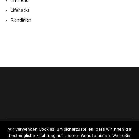
Im Trend
Lifehacks
Richtlinien
Copyright © 2026
ExpressAntworten.com
. All rights reserved.
Wir verwenden Cookies, um sicherzustellen, dass wir Ihnen die
Theme:
Cenote
by ThemeGrill. Powered by
WordPress
.
bestmögliche Erfahrung auf unserer Website bieten. Wenn Sie