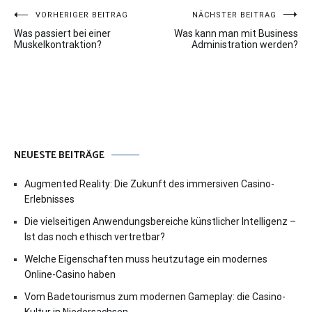
Beitragsnavigation
VORHERIGER BEITRAG
NÄCHSTER BEITRAG
Was passiert bei einer
Was kann man mit Business
Muskelkontraktion?
Administration werden?
NEUESTE BEITRÄGE
Augmented Reality: Die Zukunft des immersiven Casino-
Erlebnisses
Die vielseitigen Anwendungsbereiche künstlicher Intelligenz –
Ist das noch ethisch vertretbar?
Welche Eigenschaften muss heutzutage ein modernes
Online-Casino haben
Vom Badetourismus zum modernen Gameplay: die Casino-
Kultur in Niedersachsen