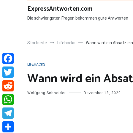
Zum
ExpressAntworten.com
Inhalt
springen
Die schwierigsten Fragen bekommen gute Antworten
Startseite
Lifehacks
Wann wird ein Absatz ei
LIFEHACKS
Facebook
Wann wird ein Absat
Twitter
Wolfgang Schneider
Dezember 18, 2020
Reddit
WhatsApp
Telegram