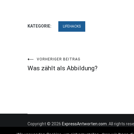
KATEGORIE:
LIFEHACKS
Beitragsnavigation
VORHERIGER BEITRAG
Was zählt als Abbildung?
Copyright © 2026
ExpressAntworten.com
. All rights r