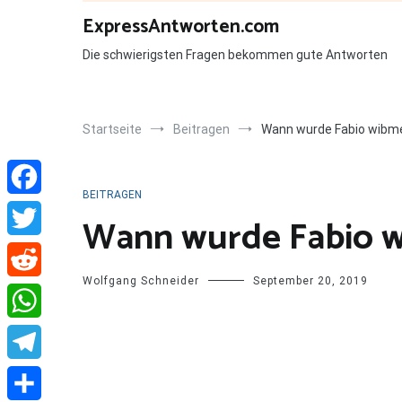
Zum
ExpressAntworten.com
Inhalt
springen
Die schwierigsten Fragen bekommen gute Antworten
Startseite
Beitragen
Wann wurde Fabio wibm
BEITRAGEN
Facebook
Wann wurde Fabio 
Twitter
Wolfgang Schneider
September 20, 2019
Reddit
WhatsApp
Telegram