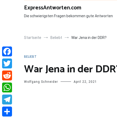
Zum
ExpressAntworten.com
Inhalt
springen
Die schwierigsten Fragen bekommen gute Antworten
Startseite
Beliebt
War Jena in der DDR?
BELIEBT
Facebook
War Jena in der DDR
Twitter
Wolfgang Schneider
April 22, 2021
Reddit
WhatsApp
Telegram