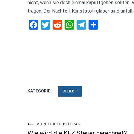
nicht, wenn sie doch einmal kaputtgehen sollten. 
tragen. Der Nachteil: Kunststoffgläser sind anfälli
Facebook
Twitter
Reddit
WhatsApp
Telegram
Teilen
KATEGORIE:
BELIEBT
Beitragsnavigation
VORHERIGER BEITRAG
Wie wird die KFZ Steuer gerechnet?