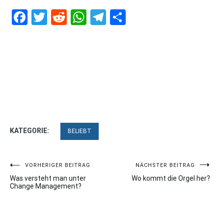
Facebook
Twitter
Reddit
WhatsApp
Telegram
Teilen
KATEGORIE:
BELIEBT
Beitragsnavigation
VORHERIGER BEITRAG
NÄCHSTER BEITRAG
Was versteht man unter
Wo kommt die Orgel her?
Change Management?