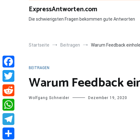
Zum
ExpressAntworten.com
Inhalt
springen
Die schwierigsten Fragen bekommen gute Antworten
Startseite
Beitragen
Warum Feedback einhol
BEITRAGEN
Facebook
Warum Feedback ei
Twitter
Wolfgang Schneider
Dezember 19, 2020
Reddit
WhatsApp
Telegram