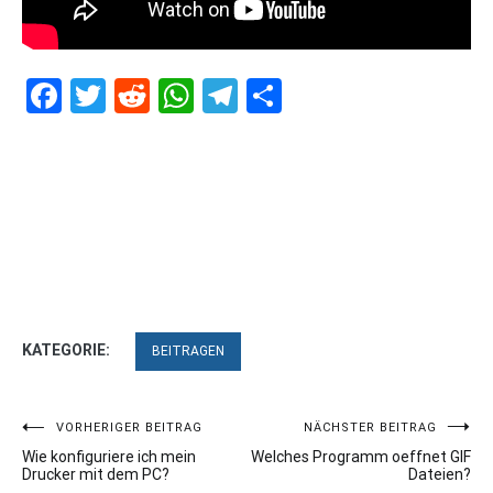
Facebook
Twitter
Reddit
WhatsApp
Telegram
Teilen
KATEGORIE:
BEITRAGEN
Beitragsnavigation
VORHERIGER BEITRAG
NÄCHSTER BEITRAG
Wie konfiguriere ich mein
Welches Programm oeffnet GIF
Drucker mit dem PC?
Dateien?