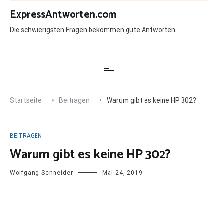
Zum
ExpressAntworten.com
Inhalt
springen
Die schwierigsten Fragen bekommen gute Antworten
Startseite
Beitragen
Warum gibt es keine HP 302?
BEITRAGEN
Warum gibt es keine HP 302?
Wolfgang Schneider
Mai 24, 2019