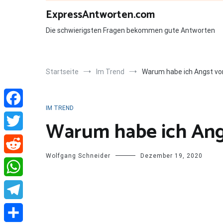
Zum
ExpressAntworten.com
Inhalt
springen
Die schwierigsten Fragen bekommen gute Antworten
Startseite
Im Trend
Warum habe ich Angst vor
IM TREND
Facebook
Warum habe ich Angs
Twitter
Wolfgang Schneider
Dezember 19, 2020
Reddit
WhatsApp
Telegram