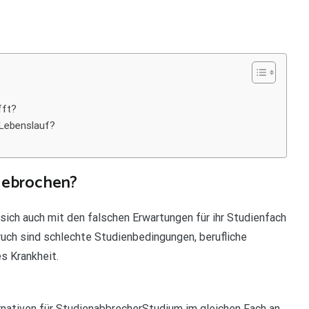
fft?
 Lebenslauf?
gebrochen?
ich auch mit den falschen Erwartungen für ihr Studienfach
uch sind schlechte Studienbedingungen, berufliche
s Krankheit.
nativen für StudienabbrecherStudium im gleichen Fach an