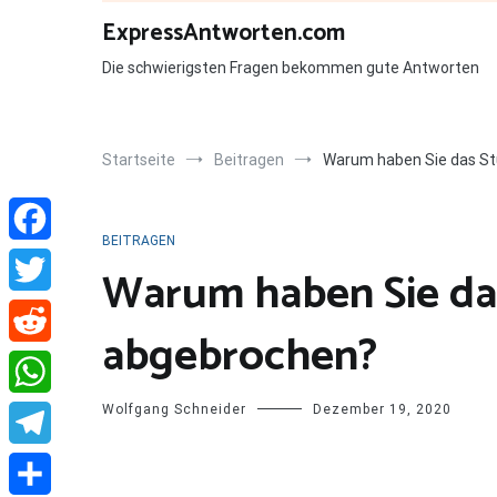
Zum
ExpressAntworten.com
Inhalt
springen
Die schwierigsten Fragen bekommen gute Antworten
Startseite
Beitragen
Warum haben Sie das S
BEITRAGEN
Facebook
Warum haben Sie da
Twitter
abgebrochen?
Reddit
Wolfgang Schneider
Dezember 19, 2020
WhatsApp
Telegram