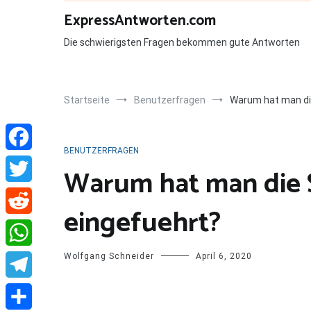
Zum
ExpressAntworten.com
Inhalt
springen
Die schwierigsten Fragen bekommen gute Antworten
Startseite
Benutzerfragen
Warum hat man die
BENUTZERFRAGEN
Facebook
Warum hat man die 
Twitter
eingefuehrt?
Reddit
Wolfgang Schneider
April 6, 2020
WhatsApp
Telegram