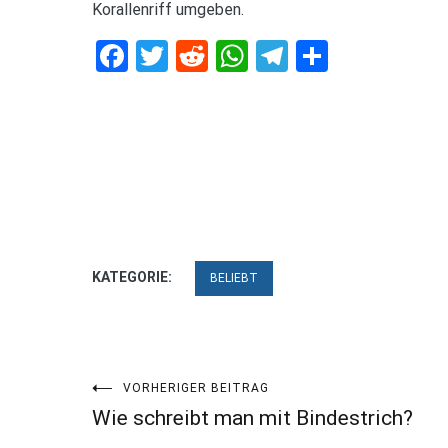
Korallenriff umgeben.
Facebook
Twitter
Reddit
WhatsApp
Telegram
Teilen
KATEGORIE:
BELIEBT
Beitragsnavigation
VORHERIGER BEITRAG
Wie schreibt man mit Bindestrich?