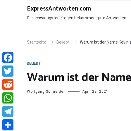
Zum
ExpressAntworten.com
Inhalt
springen
Die schwierigsten Fragen bekommen gute Antworten
Startseite
Beliebt
Warum ist der Name Kevin 
BELIEBT
Facebook
Warum ist der Name
Twitter
Wolfgang Schneider
April 22, 2021
Reddit
WhatsApp
Telegram