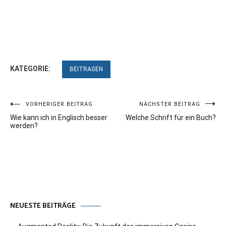
KATEGORIE:
BEITRAGEN
Beitragsnavigation
VORHERIGER BEITRAG
NÄCHSTER BEITRAG
Wie kann ich in Englisch besser
Welche Schrift für ein Buch?
werden?
NEUESTE BEITRÄGE