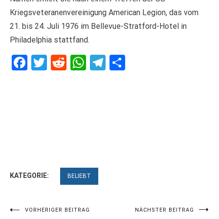
Kriegsveteranenvereinigung American Legion, das vom
21. bis 24. Juli 1976 im Bellevue-Stratford-Hotel in
Philadelphia stattfand.
Facebook
Twitter
Reddit
WhatsApp
Telegram
Teilen
KATEGORIE:
BELIEBT
Beitragsnavigation
VORHERIGER BEITRAG
NÄCHSTER BEITRAG