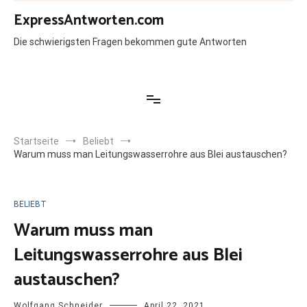
Zum
ExpressAntworten.com
Inhalt
springen
Die schwierigsten Fragen bekommen gute Antworten
Startseite
Beliebt
Warum muss man Leitungswasserrohre aus Blei austauschen?
BELIEBT
Warum muss man
Leitungswasserrohre aus Blei
austauschen?
Wolfgang Schneider
April 22, 2021