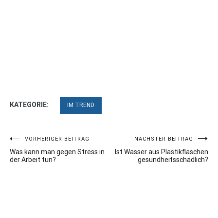
KATEGORIE:
IM TREND
Beitragsnavigation
VORHERIGER BEITRAG
NÄCHSTER BEITRAG
Was kann man gegen Stress in
Ist Wasser aus Plastikflaschen
der Arbeit tun?
gesundheitsschädlich?