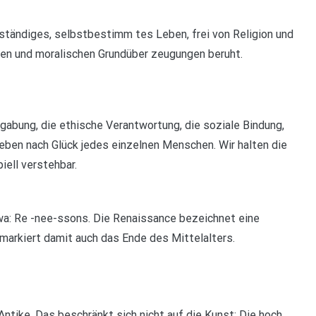
ständiges, selbstbestimm tes Leben, frei von Religion und
hen und moralischen Grundüber zeugungen beruht.
abung, die ethische Verantwortung, die soziale Bindung,
reben nach Glück jedes einzelnen Menschen. Wir halten die
iell verstehbar.
wa: Re -nee-ssons. Die Renaissance bezeichnet eine
markiert damit auch das Ende des Mittelalters.
ntike. Das beschränkt sich nicht auf die Kunst: Die hoch