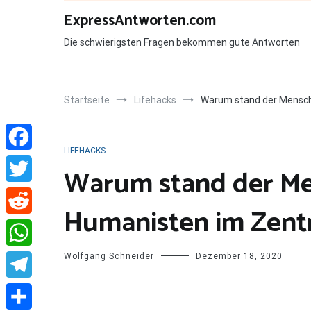
Zum
ExpressAntworten.com
Inhalt
springen
Die schwierigsten Fragen bekommen gute Antworten
Startseite
Lifehacks
Warum stand der Mensch
LIFEHACKS
Facebook
Warum stand der Me
Twitter
Humanisten im Zen
Reddit
Wolfgang Schneider
Dezember 18, 2020
WhatsApp
Telegram