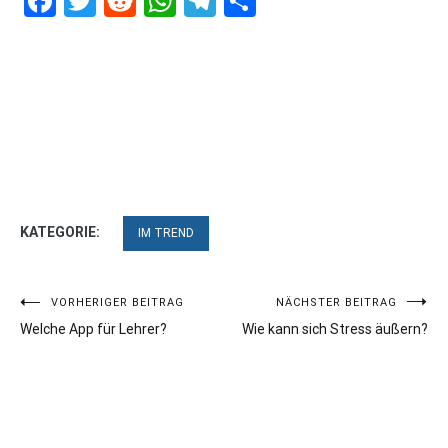
Facebook
Twitter
Reddit
WhatsApp
Telegram
Teilen
KATEGORIE:
IM TREND
Beitragsnavigation
VORHERIGER BEITRAG
NÄCHSTER BEITRAG
Welche App für Lehrer?
Wie kann sich Stress äußern?