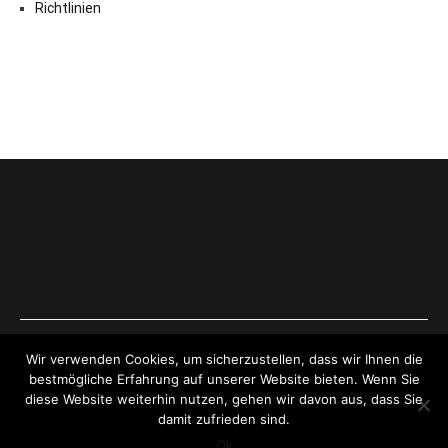
Richtlinien
Copyright © 2026
ExpressAntworten.com
. All rights reserved.
Wir verwenden Cookies, um sicherzustellen, dass wir Ihnen die
Theme:
Cenote
by ThemeGrill. Powered by
WordPress
.
bestmögliche Erfahrung auf unserer Website bieten. Wenn Sie
diese Website weiterhin nutzen, gehen wir davon aus, dass Sie
damit zufrieden sind.
Ok