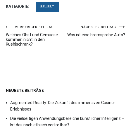
KATEGORIE:
BELIEBT
Beitragsnavigation
VORHERIGER BEITRAG
NÄCHSTER BEITRAG
Welches Obst und Gemuese
Was ist eine bremsprobe Auto?
kommen nicht in den
Kuehlschrank?
NEUESTE BEITRÄGE
Augmented Reality: Die Zukunft des immersiven Casino-
Erlebnisses
Die vielseitigen Anwendungsbereiche künstlicher Intelligenz –
Ist das noch ethisch vertretbar?