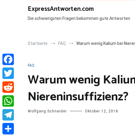
Zum
ExpressAntworten.com
Inhalt
springen
Die schwierigsten Fragen bekommen gute Antworten
Startseite
FAQ
Warum wenig Kalium bei Nieren
FAQ
Facebook
Warum wenig Kalium
Twitter
Niereninsuffizienz?
Reddit
Wolfgang Schneider
Oktober 12, 2018
WhatsApp
Telegram