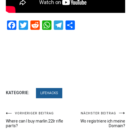
Facebook
Twitter
Reddit
WhatsApp
Telegram
Teilen
KATEGORIE:
LIFEHACKS
Beitragsnavigation
VORHERIGER BEITRAG
NÄCHSTER BEITRAG
Where can I buy marlin.22lr rifle
Wo registriere ich meine
parts?
Domain?