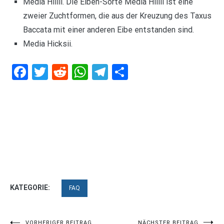
Media Hillii. Die Eiben-Sorte Media Hillii ist eine
zweier Zuchtformen, die aus der Kreuzung des Taxus
Baccata mit einer anderen Eibe entstanden sind.
Media Hicksii.
Facebook
Twitter
Reddit
WhatsApp
Telegram
Teilen
KATEGORIE:
FAQ
VORHERIGER BEITRAG
NÄCHSTER BEITRAG