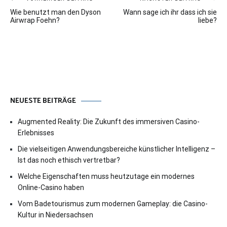
Beitragsnavigation
Wie benutzt man den Dyson
Wann sage ich ihr dass ich sie
Airwrap Foehn?
liebe?
NEUESTE BEITRÄGE
Augmented Reality: Die Zukunft des immersiven Casino-
Erlebnisses
Die vielseitigen Anwendungsbereiche künstlicher Intelligenz –
Ist das noch ethisch vertretbar?
Welche Eigenschaften muss heutzutage ein modernes
Online-Casino haben
Vom Badetourismus zum modernen Gameplay: die Casino-
Kultur in Niedersachsen