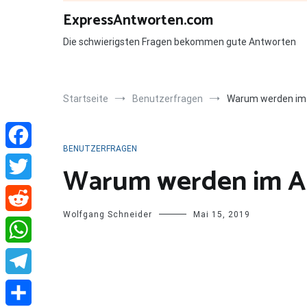
Zum
ExpressAntworten.com
Inhalt
springen
Die schwierigsten Fragen bekommen gute Antworten
Startseite
Benutzerfragen
Warum werden im A
BENUTZERFRAGEN
Facebook
Warum werden im Alt
Twitter
Wolfgang Schneider
Mai 15, 2019
Reddit
WhatsApp
Telegram