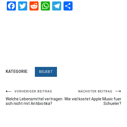
Facebook
Twitter
Reddit
WhatsApp
Telegram
Teilen
KATEGORIE:
BELIEBT
Beitragsnavigation
VORHERIGER BEITRAG
NÄCHSTER BEITRAG
Welche Lebensmittel vertragen
Wie viel kostet Apple Music fuer
sich nicht mit Antibiotika?
Schueler?