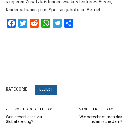
rangieren Zusatzleistungen wie kostenfreies Essen,
Kinderbetreuung und Sportangebote im Betrieb.
Facebook
Twitter
Reddit
WhatsApp
Telegram
Teilen
KATEGORIE:
BELIEBT
Beitragsnavigation
VORHERIGER BEITRAG
NÄCHSTER BEITRAG
Was gehört alles zur
Wie berechnet man das
Globalisierung?
islamische Jahr?