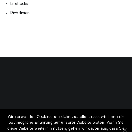
Lifehacks
Richtlinien
Copyright © 2026
ExpressAntworten.com
. All rights reserved.
Wir verwenden Cookies, um sicherzustellen, dass wir Ihnen die
Theme:
Cenote
by ThemeGrill. Powered by
WordPress
.
bestmögliche Erfahrung auf unserer Website bieten. Wenn Sie
diese Website weiterhin nutzen, gehen wir davon aus, dass Sie