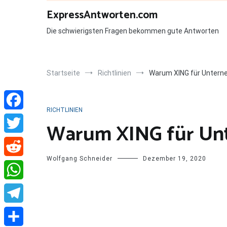
Zum
ExpressAntworten.com
Inhalt
springen
Die schwierigsten Fragen bekommen gute Antworten
Startseite
Richtlinien
Warum XING für Unter
RICHTLINIEN
Facebook
Warum XING für Un
Twitter
Wolfgang Schneider
Dezember 19, 2020
Reddit
WhatsApp
Telegram