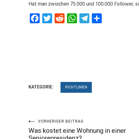
Hat man zwischen 75.000 und 100.000 Follower, si
Facebook
Twitter
Reddit
WhatsApp
Telegram
Teilen
KATEGORIE:
RICHTLINIEN
Beitragsnavigation
VORHERIGER BEITRAG
Was kostet eine Wohnung in einer
Seniorenresidenz?