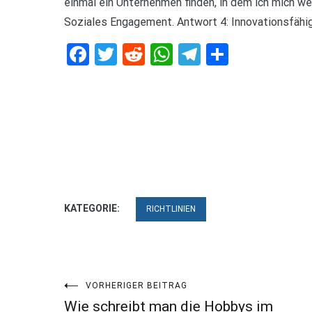
einmal ein Unternehmen finden, in dem ich mich wei
Soziales Engagement. Antwort 4: Innovationsfähigk
Facebook
Twitter
Reddit
WhatsApp
Telegram
Teilen
KATEGORIE:
RICHTLINIEN
Beitragsnavigation
VORHERIGER BEITRAG
Wie schreibt man die Hobbys im